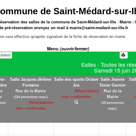
ommune de Saint-Médard-sur-Il
réservation des salles de la commune de Saint-Médard-sur-Ille
-
Mairie : 
te pré-réservation envoyez un mail à
mairie@saint-medard-sur-ille.fr
.
ne sera effective qu'après signature de la fiche de réservation en mairie
Menu
(ouvrir/fermer)
écédent
Salles - Toutes les rés
Samedi 15 juin 
ne-
Salle Jacques-Jérôme
Salle des sports Octave
Salle Jeanne
Sal
ière
Fontaine
Jus
Texier Garnier
de
Rue de la Mairie
Réservations
Rue de la
e
non confirmées
Mairie
(110 personnes max.)
Réservations
nnes
(19 personnes
non confirmées
max.)