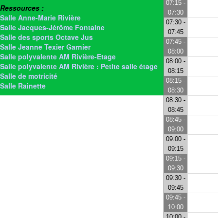
07:15 -
Ressources :
07:30
Salle Anne-Marie Rivière
07:30 -
Salle Jacques-Jérôme Fontaine
07:45
Salle des sports Octave Jus
07:45 -
Salle Jeanne Texier Garnier
08:00
Salle polyvalente AM Rivière-Etage
08:00 -
Salle polyvalente AM Rivière : Petite salle étage
08:15
Salle de motricité
08:15 -
Salle Rainette
08:30
08:30 -
08:45
08:45 -
09:00
09:00 -
09:15
09:15 -
09:30
09:30 -
09:45
09:45 -
10:00
10:00 -