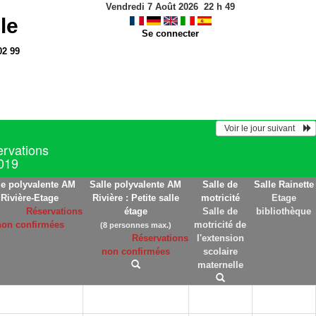
Vendredi 7 Août 2026
22
h
49
le
Se connecter
02 99
  Voir le jour suivant    
ervations
2019
le polyvalente AM
Salle polyvalente AM
Salle de
Salle Rainette
Rivière-Etage
Rivière : Petite salle
motricité
Etage
Réservations
étage
Salle de
bibliothèque
non confirmées
motricité de
(8 personnes max.)
Réservations
l'extension
non confirmées
scolaire
maternelle