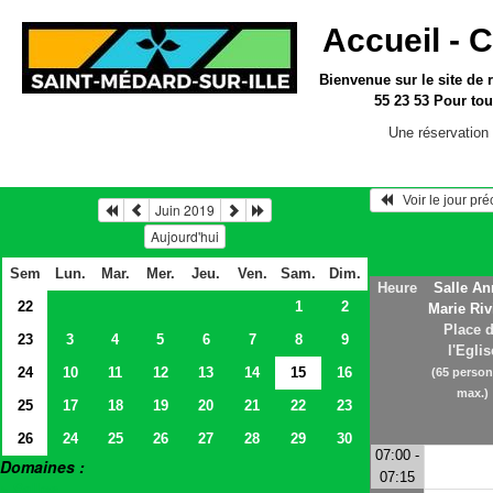
Accueil -
C
Bienvenue sur le site
de 
55 23 53
Pour tou
Une réservation 
   Voir le jour pr
Juin 2019
Aujourd'hui
Sem
Lun.
Mar.
Mer.
Jeu.
Ven.
Sam.
Dim.
Heure
Salle An
22
1
2
Marie Riv
Place 
23
3
4
5
6
7
8
9
l'Eglis
24
10
11
12
13
14
15
16
(65 perso
max.)
25
17
18
19
20
21
22
23
26
24
25
26
27
28
29
30
07:00 -
Domaines :
07:15
> Salles