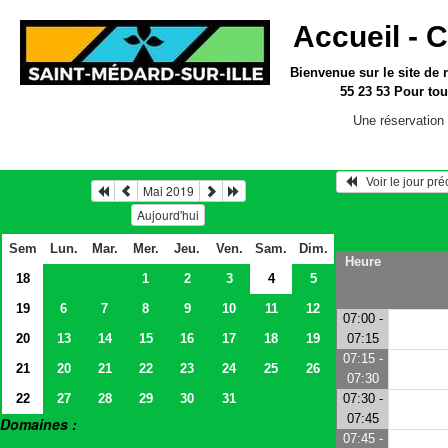
Accueil -
C
Bienvenue sur le site
de 
55 23 53
Pour tou
Une réservation 
   Voir le jour pr
Mai 2019
Aujourd'hui
Sem
Lun.
Mar.
Mer.
Jeu.
Ven.
Sam.
Dim.
Heure
18
1
2
3
4
5
19
6
7
8
9
10
11
12
07:00 -
20
13
14
15
16
17
18
19
07:15
07:15 -
21
20
21
22
23
24
25
26
07:30
22
27
28
29
30
31
07:30 -
07:45
Domaines :
07:45 -
> Salles