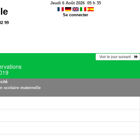
Jeudi 6 Août 2026
05
h
35
le
Se connecter
02 99
  Voir le jour suivant    
ervations
019
cité
on scolaire maternelle