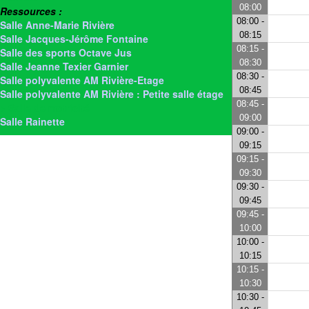
08:00
Ressources :
08:00 -
Salle Anne-Marie Rivière
08:15
Salle Jacques-Jérôme Fontaine
08:15 -
Salle des sports Octave Jus
08:30
Salle Jeanne Texier Garnier
08:30 -
Salle polyvalente AM Rivière-Etage
08:45
Salle polyvalente AM Rivière : Petite salle étage
08:45 -
> Salle de motricité
09:00
Salle Rainette
09:00 -
09:15
09:15 -
09:30
09:30 -
09:45
09:45 -
10:00
10:00 -
10:15
10:15 -
10:30
10:30 -