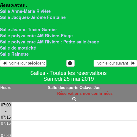
Ressources :
Salle Anne-Marie Rivière
Salle Jacques-Jérôme Fontaine
> Salle des sports Octave Jus
Salle Jeanne Texier Garnier
Salle polyvalente AM Rivière-Etage
Salle polyvalente AM Rivière : Petite salle étage
Salle de motricité
Salle Rainette
   Voir le jour précédent
  Voir le jour suivant    
Salles - Toutes les réservations
Samedi 25 mai 2019
Heure
Salle des sports Octave Jus
Réservations non confirmées
07:00
-
07:15
07:15
-
07:30