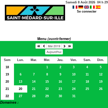
Samedi 8 Août 2026
04
h
29
Se connecter
Menu
(ouvrir/fermer)
Mai 2019
Aujourd'hui
Sem
Lun.
Mar.
Mer.
Jeu.
Ven.
Sam.
Dim.
18
1
2
3
4
5
19
6
7
8
9
10
11
12
20
13
14
15
16
17
18
19
21
20
21
22
23
24
25
26
22
27
28
29
30
31
Domaines :
> Salles