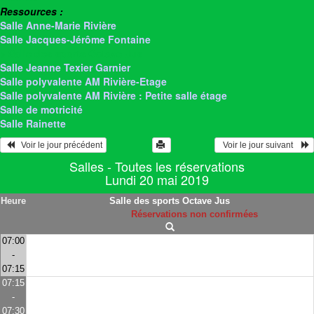
Ressources :
Salle Anne-Marie Rivière
Salle Jacques-Jérôme Fontaine
> Salle des sports Octave Jus
Salle Jeanne Texier Garnier
Salle polyvalente AM Rivière-Etage
Salle polyvalente AM Rivière : Petite salle étage
Salle de motricité
Salle Rainette
   Voir le jour précédent
  Voir le jour suivant    
Salles - Toutes les réservations
Lundi 20 mai 2019
Heure
Salle des sports Octave Jus
Réservations non confirmées
07:00
-
07:15
07:15
-
07:30