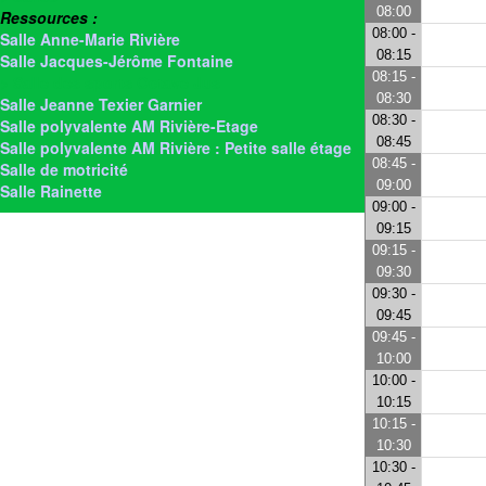
08:00
Ressources :
08:00 -
Salle Anne-Marie Rivière
08:15
Salle Jacques-Jérôme Fontaine
08:15 -
> Salle des sports Octave Jus
08:30
Salle Jeanne Texier Garnier
08:30 -
Salle polyvalente AM Rivière-Etage
08:45
Salle polyvalente AM Rivière : Petite salle étage
08:45 -
Salle de motricité
09:00
Salle Rainette
09:00 -
09:15
09:15 -
09:30
09:30 -
09:45
09:45 -
10:00
10:00 -
10:15
10:15 -
10:30
10:30 -