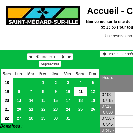
Accueil -
C
Bienvenue sur le site
de 
55 23 53
Pour tou
Une réservation 
   Voir le jour pr
Mai 2019
Aujourd'hui
Sem
Lun.
Mar.
Mer.
Jeu.
Ven.
Sam.
Dim.
Heure
18
1
2
3
4
5
19
6
7
8
9
10
11
12
07:00 -
20
13
14
15
16
17
18
19
07:15
07:15 -
21
20
21
22
23
24
25
26
07:30
22
27
28
29
30
31
07:30 -
07:45
Domaines :
07:45 -
> Salles