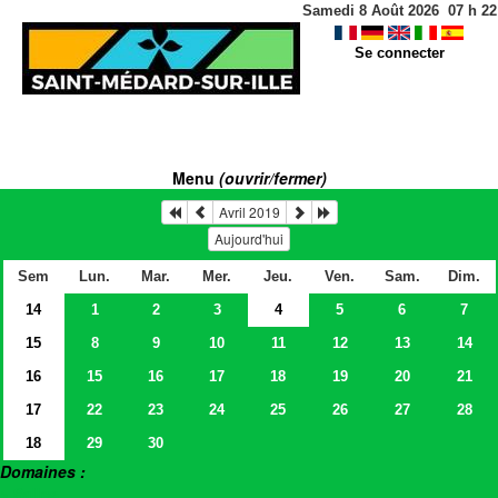
Samedi 8 Août 2026
07
h
22
Se connecter
Menu
(ouvrir/fermer)
Avril 2019
Aujourd'hui
Sem
Lun.
Mar.
Mer.
Jeu.
Ven.
Sam.
Dim.
14
1
2
3
4
5
6
7
15
8
9
10
11
12
13
14
16
15
16
17
18
19
20
21
17
22
23
24
25
26
27
28
18
29
30
Domaines :
> Salles