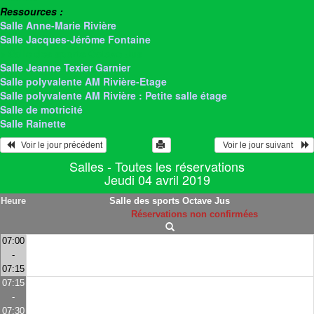
Ressources :
Salle Anne-Marie Rivière
Salle Jacques-Jérôme Fontaine
> Salle des sports Octave Jus
Salle Jeanne Texier Garnier
Salle polyvalente AM Rivière-Etage
Salle polyvalente AM Rivière : Petite salle étage
Salle de motricité
Salle Rainette
   Voir le jour précédent
  Voir le jour suivant    
Salles - Toutes les réservations
Jeudi 04 avril 2019
Heure
Salle des sports Octave Jus
Réservations non confirmées
07:00
-
07:15
07:15
-
07:30