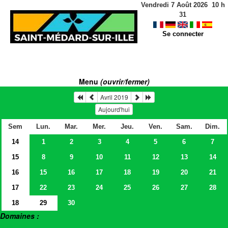
Vendredi 7 Août 2026
10
h
31
Se connecter
Menu
(ouvrir/fermer)
Avril 2019
Aujourd'hui
Sem
Lun.
Mar.
Mer.
Jeu.
Ven.
Sam.
Dim.
14
1
2
3
4
5
6
7
15
8
9
10
11
12
13
14
16
15
16
17
18
19
20
21
17
22
23
24
25
26
27
28
18
29
30
Domaines :
> Salles