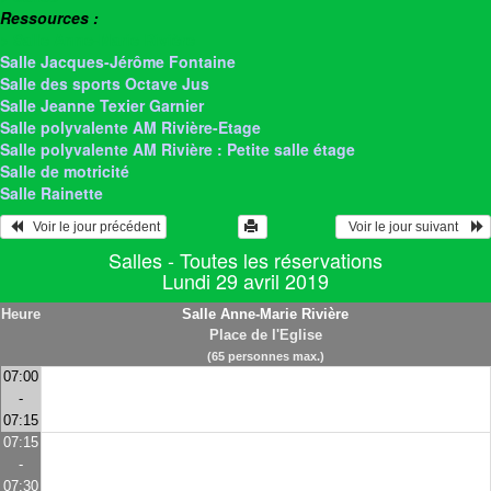
Ressources :
> Salle Anne-Marie Rivière
Salle Jacques-Jérôme Fontaine
Salle des sports Octave Jus
Salle Jeanne Texier Garnier
Salle polyvalente AM Rivière-Etage
Salle polyvalente AM Rivière : Petite salle étage
Salle de motricité
Salle Rainette
   Voir le jour précédent
  Voir le jour suivant    
Salles - Toutes les réservations
Lundi 29 avril 2019
Heure
Salle Anne-Marie Rivière
Place de l'Eglise
(65 personnes max.)
07:00
-
07:15
07:15
-
07:30