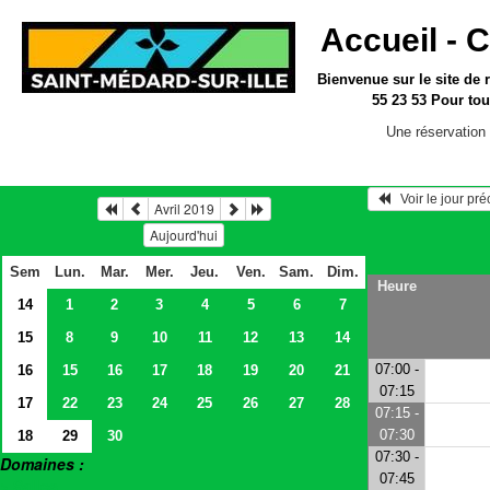
Accueil -
C
Bienvenue sur le site
de 
55 23 53
Pour tou
Une réservation 
   Voir le jour pr
Avril 2019
Aujourd'hui
Sem
Lun.
Mar.
Mer.
Jeu.
Ven.
Sam.
Dim.
Heure
14
1
2
3
4
5
6
7
15
8
9
10
11
12
13
14
07:00 -
16
15
16
17
18
19
20
21
07:15
17
22
23
24
25
26
27
28
07:15 -
07:30
18
29
30
07:30 -
Domaines :
07:45
> Salles