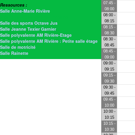
07:45 -
Ressources :
08:00
Salle Anne-Marie Rivière
08:00 -
> Salle Jacques-Jérôme Fontaine
08:15
Salle des sports Octave Jus
08:15 -
Salle Jeanne Texier Garnier
08:30
Salle polyvalente AM Rivière-Etage
08:30 -
Salle polyvalente AM Rivière : Petite salle étage
08:45
Salle de motricité
08:45 -
Salle Rainette
09:00
09:00 -
09:15
09:15 -
09:30
09:30 -
09:45
09:45 -
10:00
10:00 -
10:15
10:15 -
10:30