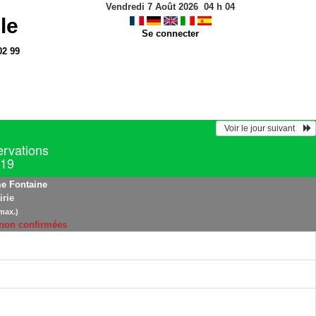
Vendredi 7 Août 2026
04
h
04
le
Se connecter
02 99
  Voir le jour suivant    
ervations
019
e Fontaine
irie
max.)
 non confirmées