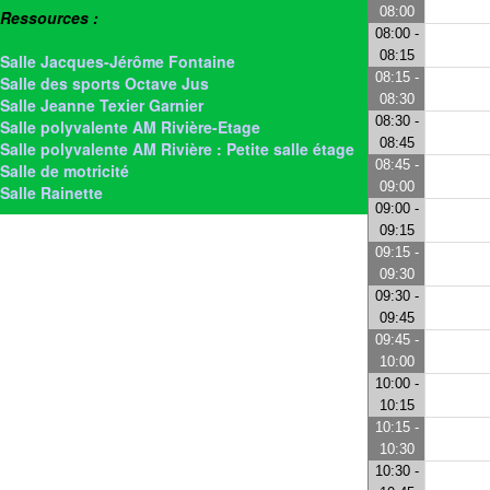
08:00
Ressources :
08:00 -
> Salle Anne-Marie Rivière
08:15
Salle Jacques-Jérôme Fontaine
08:15 -
Salle des sports Octave Jus
08:30
Salle Jeanne Texier Garnier
08:30 -
Salle polyvalente AM Rivière-Etage
08:45
Salle polyvalente AM Rivière : Petite salle étage
08:45 -
Salle de motricité
09:00
Salle Rainette
09:00 -
09:15
09:15 -
09:30
09:30 -
09:45
09:45 -
10:00
10:00 -
10:15
10:15 -
10:30
10:30 -