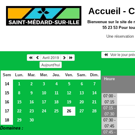
Accueil -
C
Bienvenue sur le site
de 
55 23 53
Pour tou
Une réservation 
   Voir le jour pr
Avril 2019
Aujourd'hui
Sem
Lun.
Mar.
Mer.
Jeu.
Ven.
Sam.
Dim.
Heure
14
1
2
3
4
5
6
7
15
8
9
10
11
12
13
14
07:00 -
16
15
16
17
18
19
20
21
07:15
07:15 -
17
22
23
24
25
26
27
28
07:30
18
29
30
07:30 -
07:45
Domaines :
07:45 -
> Salles