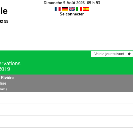
Dimanche 9 Août 2026
09
h
53
le
Se connecter
02 99
  Voir le jour suivant    
ervations
 2019
 Rivière
lise
max.)