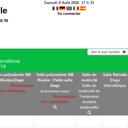
Samedi 8 Août 2026
17
h
33
le
Se connecter
02 99
  Voir le jour suivant    
ervations
019
le polyvalente AM
Salle polyvalente AM
Salle de
Salle Rainette
Rivière-Etage
Rivière : Petite salle
motricité
Etage
Réservations
étage
Salle de
bibliothèque
non confirmées
motricité de
(8 personnes max.)
Réservations
l'extension
non confirmées
scolaire
maternelle