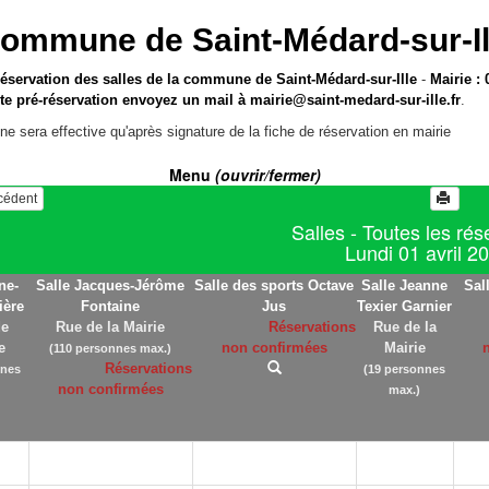
ommune de Saint-Médard-sur-Il
réservation des salles de la commune de Saint-Médard-sur-Ille
-
Mairie : 
te pré-réservation envoyez un mail à
mairie@saint-medard-sur-ille.fr
.
ne sera effective qu'après signature de la fiche de réservation en mairie
Menu
(ouvrir/fermer)
écédent
Salles - Toutes les rés
Lundi 01 avril 2
ne-
Salle Jacques-Jérôme
Salle des sports Octave
Salle Jeanne
Sal
ière
Fontaine
Jus
Texier Garnier
de
Rue de la Mairie
Réservations
Rue de la
e
non confirmées
Mairie
(110 personnes max.)
Réservations
nnes
(19 personnes
non confirmées
max.)