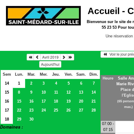
Accueil -
C
Bienvenue sur le site
de 
55 23 53
Pour tou
Une réservation 
   Voir le jour pr
Avril 2019
Aujourd'hui
Sem
Lun.
Mar.
Mer.
Jeu.
Ven.
Sam.
Dim.
Heure
Salle An
14
1
2
3
4
5
6
7
Marie Riv
Place 
15
8
9
10
11
12
13
14
l'Eglis
16
15
16
17
18
19
20
21
(65 perso
max.)
17
22
23
24
25
26
27
28
18
29
30
07:00 -
Domaines :
07:15
> Salles