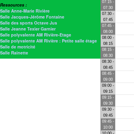
07:15 -
Ressources :
07:30
Salle Anne-Marie Rivière
07:30 -
Salle Jacques-Jérôme Fontaine
07:45
Salle des sports Octave Jus
07:45 -
Salle Jeanne Texier Garnier
08:00
Salle polyvalente AM Rivière-Etage
08:00 -
Salle polyvalente AM Rivière : Petite salle étage
08:15
Salle de motricité
08:15 -
Salle Rainette
08:30
08:30 -
08:45
08:45 -
09:00
09:00 -
09:15
09:15 -
09:30
09:30 -
09:45
09:45 -
10:00
10:00 -