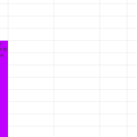
e
9:30
on