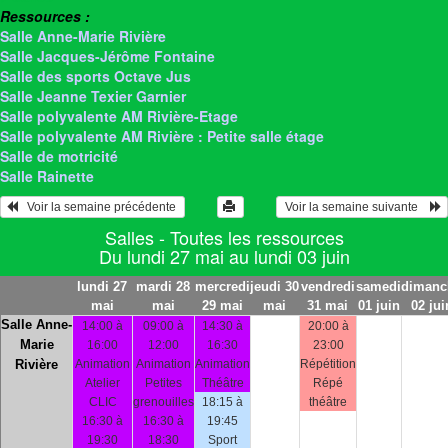
Ressources :
Salle Anne-Marie Rivière
Salle Jacques-Jérôme Fontaine
Salle des sports Octave Jus
Salle Jeanne Texier Garnier
Salle polyvalente AM Rivière-Etage
Salle polyvalente AM Rivière : Petite salle étage
Salle de motricité
Salle Rainette
   Voir la semaine précédente 
 Voir la semaine suivante    
Salles - Toutes les ressources
Du lundi 27 mai au lundi 03 juin
lundi 27
mardi 28
mercredi
jeudi 30
vendredi
samedi
dimanc
mai
mai
29 mai
mai
31 mai
01 juin
02 jui
Salle Anne-
14:00 à
09:00 à
14:30 à
20:00 à
Marie
16:00
12:00
16:30
23:00
Rivière
Animation
Animation
Animation
Répétition
Atelier
Petites
Théâtre
Répé
CLIC
grenouilles
18:15 à
théâtre
16:30 à
16:30 à
19:45
19:30
18:30
Sport