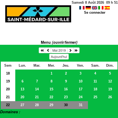
Samedi 8 Août 2026
09
h
51
Se connecter
Menu
(ouvrir/fermer)
Mai 2019
Aujourd'hui
Sem
Lun.
Mar.
Mer.
Jeu.
Ven.
Sam.
Dim.
18
1
2
3
4
5
19
6
7
8
9
10
11
12
20
13
14
15
16
17
18
19
21
20
21
22
23
24
25
26
22
27
28
29
31
30
Domaines :
> Salles