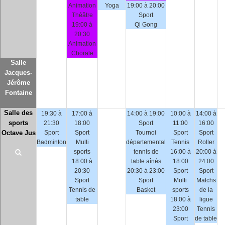
Animation
Yoga
19:00 à 20:00
Théâtre
Sport
19:00 à
Qi Gong
20:30
Animation
Chorale
Salle
Jacques-
Jérôme
Fontaine
Salle des
19:30 à
17:00 à
14:00 à 19:00
10:00 à
14:00 à
sports
21:30
18:00
Sport
11:00
16:00
Octave Jus
Sport
Sport
Tournoi
Sport
Sport
Badminton
Multi
départemental
Tennis
Roller
sports
tennis de
16:00 à
20:00 à
18:00 à
table aînés
18:00
24:00
20:30
20:30 à 23:00
Sport
Sport
Sport
Sport
Multi
Matchs
Tennis de
Basket
sports
de la
table
18:00 à
ligue
23:00
Tennis
Sport
de table