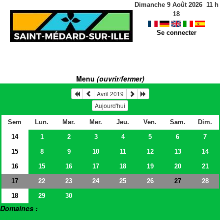
Dimanche 9 Août 2026
11
h
18
Se connecter
Menu
(ouvrir/fermer)
Avril 2019
Aujourd'hui
Sem
Lun.
Mar.
Mer.
Jeu.
Ven.
Sam.
Dim.
14
1
2
3
4
5
6
7
15
8
9
10
11
12
13
14
16
15
16
17
18
19
20
21
17
22
23
24
25
26
28
27
18
29
30
Domaines :
> Salles