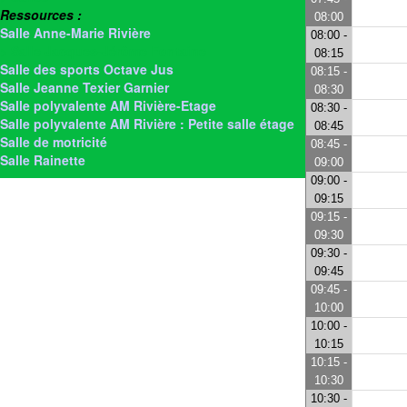
Ressources :
08:00
Salle Anne-Marie Rivière
08:00 -
> Salle Jacques-Jérôme Fontaine
08:15
Salle des sports Octave Jus
08:15 -
Salle Jeanne Texier Garnier
08:30
Salle polyvalente AM Rivière-Etage
08:30 -
Salle polyvalente AM Rivière : Petite salle étage
08:45
Salle de motricité
08:45 -
Salle Rainette
09:00
09:00 -
09:15
09:15 -
09:30
09:30 -
09:45
09:45 -
10:00
10:00 -
10:15
10:15 -
10:30
10:30 -