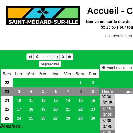
Accueil -
C
Bienvenue sur le site
de 
55 23 53
Pour tou
Une réservation 
Juin 2019
Aujourd'hui
  Voir la semain
Sem
Lun.
Mar.
Mer.
Jeu.
Ven.
Sam.
Dim.
22
1
2
Heure
lund
23
3
4
5
6
7
9
8
07:00 -
24
10
11
12
13
14
15
16
07:15
07:15 -
25
17
18
19
20
21
22
23
07:30
26
24
25
26
27
28
29
30
07:30 -
Domaines :
07:45
> Salles
07:45 -