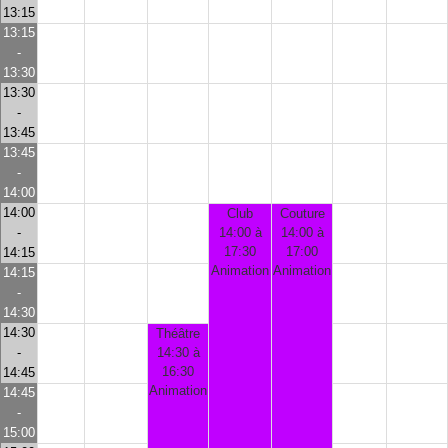
13:15
13:15
-
13:30
13:30
-
13:45
13:45
-
14:00
14:00
Club
Couture
-
14:00 à
14:00 à
17:30
17:00
14:15
Animation
Animation
14:15
-
14:30
14:30
Théâtre
-
14:30 à
16:30
14:45
Animation
14:45
-
15:00