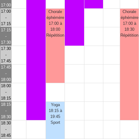
17:00
17:00
Chorale
Chorale
-
éphémère
éphémère
17:00 à
17:00 à
17:15
18:00
18:30
17:15
Répétition
Répétition
-
17:30
17:30
-
17:45
17:45
-
18:00
18:00
-
18:15
18:15
Yoga
-
18:15 à
19:45
18:30
Sport
18:30
-
18:45