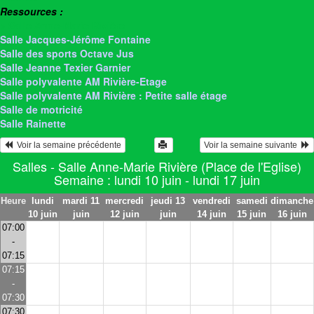
Ressources :
> Salle Anne-Marie Rivière
Salle Jacques-Jérôme Fontaine
Salle des sports Octave Jus
Salle Jeanne Texier Garnier
Salle polyvalente AM Rivière-Etage
Salle polyvalente AM Rivière : Petite salle étage
Salle de motricité
Salle Rainette
  Voir la semaine précédente
Voir la semaine suivante  
Salles - Salle Anne-Marie Rivière (Place de l'Eglise)
Semaine : lundi 10 juin - lundi 17 juin
Heure
lundi
mardi 11
mercredi
jeudi 13
vendredi
samedi
dimanche
10 juin
juin
12 juin
juin
14 juin
15 juin
16 juin
07:00
-
07:15
07:15
-
07:30
07:30