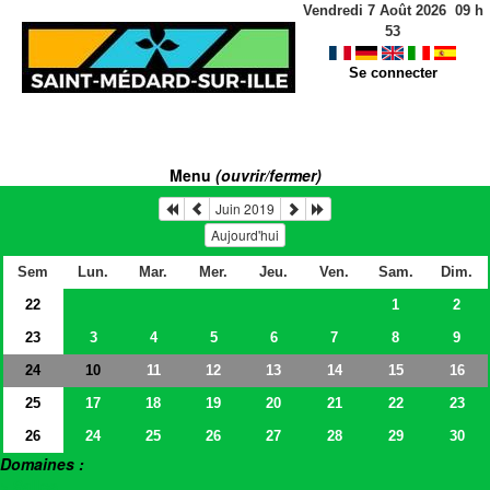
Vendredi 7 Août 2026
09
h
53
Se connecter
Menu
(ouvrir/fermer)
Juin 2019
Aujourd'hui
Sem
Lun.
Mar.
Mer.
Jeu.
Ven.
Sam.
Dim.
22
1
2
23
3
4
5
6
7
8
9
24
11
12
13
14
15
16
10
25
17
18
19
20
21
22
23
26
24
25
26
27
28
29
30
Domaines :
> Salles