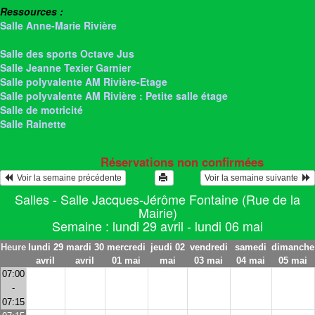
Ressources :
Salle Anne-Marie Rivière
> Salle Jacques-Jérôme Fontaine
Salle des sports Octave Jus
Salle Jeanne Texier Garnier
Salle polyvalente AM Rivière-Etage
Salle polyvalente AM Rivière : Petite salle étage
Salle de motricité
Salle Rainette
Réservations non confirmées
  Voir la semaine précédente
Voir la semaine suivante  
Salles - Salle Jacques-Jérôme Fontaine (Rue de la
Mairie)
Semaine : lundi 29 avril - lundi 06 mai
Heure
lundi 29
mardi 30
mercredi
jeudi 02
vendredi
samedi
dimanche
avril
avril
01 mai
mai
03 mai
04 mai
05 mai
07:00
-
07:15