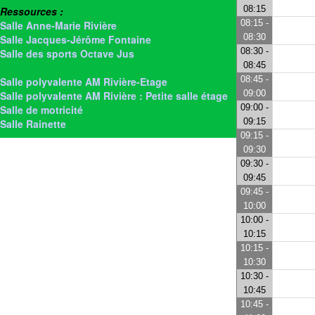
08:15
Ressources :
08:15 -
Salle Anne-Marie Rivière
08:30
Salle Jacques-Jérôme Fontaine
08:30 -
Salle des sports Octave Jus
08:45
> Salle Jeanne Texier Garnier
08:45 -
Salle polyvalente AM Rivière-Etage
09:00
Salle polyvalente AM Rivière : Petite salle étage
09:00 -
Salle de motricité
09:15
Salle Rainette
09:15 -
09:30
09:30 -
09:45
09:45 -
10:00
10:00 -
10:15
10:15 -
10:30
10:30 -
10:45
10:45 -