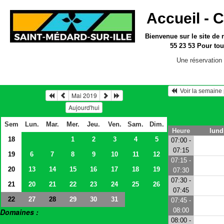
Accueil -
C
Bienvenue sur le site
de 
55 23 53
Pour tou
Une réservation 
  Voir la semain
Mai 2019
Aujourd'hui
Sem
Lun.
Mar.
Mer.
Jeu.
Ven.
Sam.
Dim.
Heure
lund
18
1
2
3
4
5
07:00 -
07:15
19
6
7
8
9
10
11
12
07:15 -
20
13
14
15
16
17
18
19
07:30
07:30 -
21
20
21
22
23
24
25
26
07:45
22
27
29
30
31
28
07:45 -
08:00
Domaines :
08:00 -
> Salles