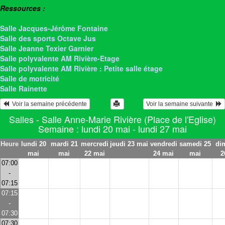
Ressources :
> Salle Anne-Marie Rivière
Salle Jacques-Jérôme Fontaine
Salle des sports Octave Jus
Salle Jeanne Texier Garnier
Salle polyvalente AM Rivière-Etage
Salle polyvalente AM Rivière : Petite salle étage
Salle de motricité
Salle Rainette
  Voir la semaine précédente
Voir la semaine suivante  
Salles - Salle Anne-Marie Rivière (Place de l'Eglise)
Semaine : lundi 20 mai - lundi 27 mai
Heure
lundi 20
mardi 21
mercredi
jeudi 23 mai
vendredi
samedi 25
di
mai
mai
22 mai
24 mai
mai
2
07:00
-
07:15
07:15
-
07:30
07:30