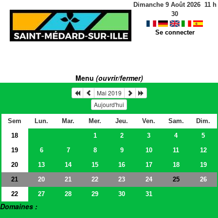
Dimanche 9 Août 2026
11
h
30
Se connecter
Menu
(ouvrir/fermer)
Mai 2019
Aujourd'hui
Sem
Lun.
Mar.
Mer.
Jeu.
Ven.
Sam.
Dim.
18
1
2
3
4
5
19
6
7
8
9
10
11
12
20
13
14
15
16
17
18
19
21
20
21
22
23
24
26
25
22
27
28
29
30
31
Domaines :
> Salles