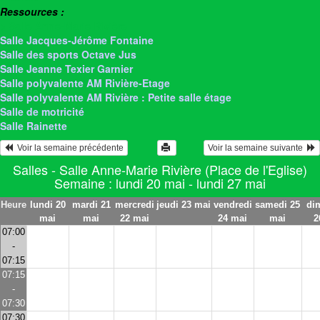
Ressources :
> Salle Anne-Marie Rivière
Salle Jacques-Jérôme Fontaine
Salle des sports Octave Jus
Salle Jeanne Texier Garnier
Salle polyvalente AM Rivière-Etage
Salle polyvalente AM Rivière : Petite salle étage
Salle de motricité
Salle Rainette
  Voir la semaine précédente
Voir la semaine suivante  
Salles - Salle Anne-Marie Rivière (Place de l'Eglise)
Semaine : lundi 20 mai - lundi 27 mai
Heure
lundi 20
mardi 21
mercredi
jeudi 23 mai
vendredi
samedi 25
di
mai
mai
22 mai
24 mai
mai
2
07:00
-
07:15
07:15
-
07:30
07:30