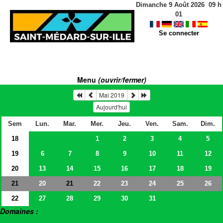
Dimanche 9 Août 2026
09
h
01
Se connecter
Menu
(ouvrir/fermer)
Mai 2019
Aujourd'hui
Sem
Lun.
Mar.
Mer.
Jeu.
Ven.
Sam.
Dim.
18
1
2
3
4
5
19
6
7
8
9
10
11
12
20
13
14
15
16
17
18
19
21
20
22
23
24
25
26
21
22
27
28
29
30
31
Domaines :
> Salles