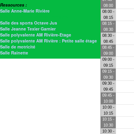
Ressources :
08:00
Salle Anne-Marie Rivière
08:00 -
> Salle Jacques-Jérôme Fontaine
08:15
Salle des sports Octave Jus
08:15 -
Salle Jeanne Texier Garnier
08:30
Salle polyvalente AM Rivière-Etage
08:30 -
Salle polyvalente AM Rivière : Petite salle étage
08:45
Salle de motricité
08:45 -
Salle Rainette
09:00
09:00 -
09:15
09:15 -
09:30
09:30 -
09:45
09:45 -
10:00
10:00 -
10:15
10:15 -
10:30
10:30 -