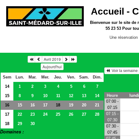
Accueil -
C
Bienvenue sur le site
de 
55 23 53
Pour tou
Une réservation 
Avril 2019
Aujourd'hui
  Voir la semain
Sem
Lun.
Mar.
Mer.
Jeu.
Ven.
Sam.
Dim.
14
1
2
3
4
5
6
7
Heure
lundi
15
8
9
10
11
12
13
14
07:00 -
16
15
16
17
19
20
21
18
07:15
07:15 -
17
22
23
24
25
26
27
28
07:30
18
29
30
07:30 -
Domaines :
07:45
> Salles
07:45 -