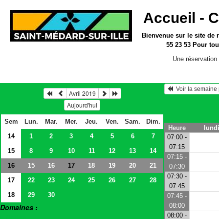
Accueil -
C
Bienvenue sur le site
de 
55 23 53
Pour tou
Une réservation 
  Voir la semain
Avril 2019
Aujourd'hui
Sem
Lun.
Mar.
Mer.
Jeu.
Ven.
Sam.
Dim.
Heure
lundi
14
1
2
3
4
5
6
7
07:00 -
07:15
15
8
9
10
11
12
13
14
07:15 -
16
15
16
18
19
20
21
17
07:30
07:30 -
17
22
23
24
25
26
27
28
07:45
18
29
30
07:45 -
08:00
Domaines :
08:00 -
> Salles