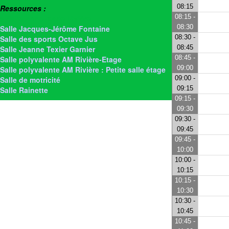
08:15
Ressources :
08:15 -
> Salle Anne-Marie Rivière
08:30
Salle Jacques-Jérôme Fontaine
08:30 -
Salle des sports Octave Jus
08:45
Salle Jeanne Texier Garnier
08:45 -
Salle polyvalente AM Rivière-Etage
09:00
Salle polyvalente AM Rivière : Petite salle étage
09:00 -
Salle de motricité
09:15
Salle Rainette
09:15 -
09:30
09:30 -
09:45
09:45 -
10:00
10:00 -
10:15
10:15 -
10:30
10:30 -
10:45
10:45 -