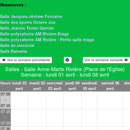
Ressources :
> Salle Anne-Marie Rivière
Salle Jacques-Jérôme Fontaine
Salle des sports Octave Jus
Salle Jeanne Texier Garnier
Salle polyvalente AM Rivière-Etage
Salle polyvalente AM Rivière : Petite salle étage
Salle de motricité
Salle Rainette
  Voir la semaine précédente
Voir la semaine suivante  
Salles - Salle Anne-Marie Rivière (Place de l'Eglise)
Semaine : lundi 01 avril - lundi 08 avril
Heure
lundi 01
mardi 02
mercredi
jeudi 04
vendredi
samedi 06
di
avril
avril
03 avril
avril
05 avril
avril
07:00
-
07:15
07:15
-
07:30
07:30