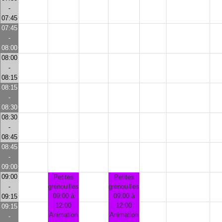
-
07:45
07:45
-
08:00
08:00
-
08:15
08:15
-
08:30
08:30
-
08:45
08:45
-
09:00
09:00
Petites
Petites
-
grenouilles
grenouilles
09:00 à
09:00 à
09:15
12:00
12:00
09:15
Animation
Animation
-