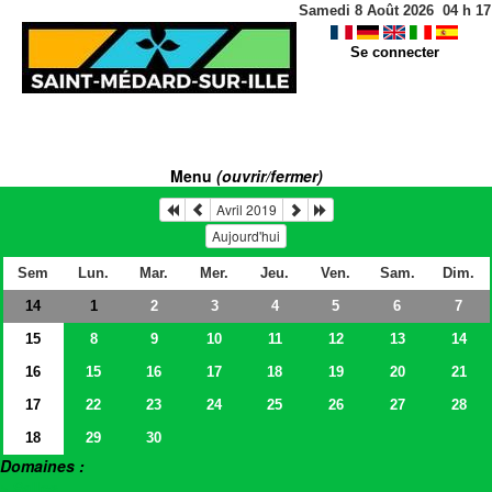
Samedi 8 Août 2026
04
h
17
Se connecter
Menu
(ouvrir/fermer)
Avril 2019
Aujourd'hui
Sem
Lun.
Mar.
Mer.
Jeu.
Ven.
Sam.
Dim.
14
2
3
4
5
6
7
1
15
8
9
10
11
12
13
14
16
15
16
17
18
19
20
21
17
22
23
24
25
26
27
28
18
29
30
Domaines :
> Salles