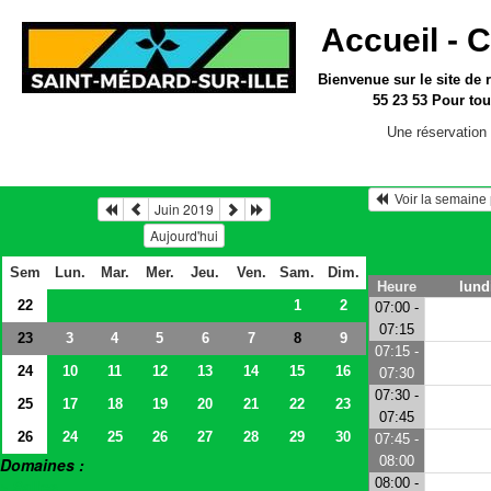
Accueil -
C
Bienvenue sur le site
de 
55 23 53
Pour tou
Une réservation 
  Voir la semain
Juin 2019
Aujourd'hui
Sem
Lun.
Mar.
Mer.
Jeu.
Ven.
Sam.
Dim.
Heure
lund
22
1
2
07:00 -
07:15
23
3
4
5
6
7
9
8
07:15 -
24
10
11
12
13
14
15
16
07:30
07:30 -
25
17
18
19
20
21
22
23
07:45
26
24
25
26
27
28
29
30
07:45 -
08:00
Domaines :
08:00 -
> Salles