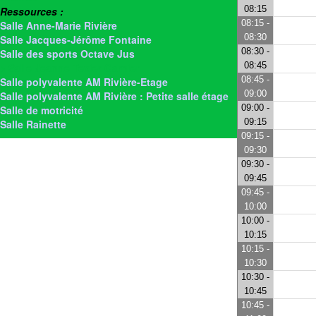
08:15
Ressources :
08:15 -
Salle Anne-Marie Rivière
08:30
Salle Jacques-Jérôme Fontaine
08:30 -
Salle des sports Octave Jus
08:45
> Salle Jeanne Texier Garnier
08:45 -
Salle polyvalente AM Rivière-Etage
09:00
Salle polyvalente AM Rivière : Petite salle étage
09:00 -
Salle de motricité
09:15
Salle Rainette
09:15 -
09:30
09:30 -
09:45
09:45 -
10:00
10:00 -
10:15
10:15 -
10:30
10:30 -
10:45
10:45 -