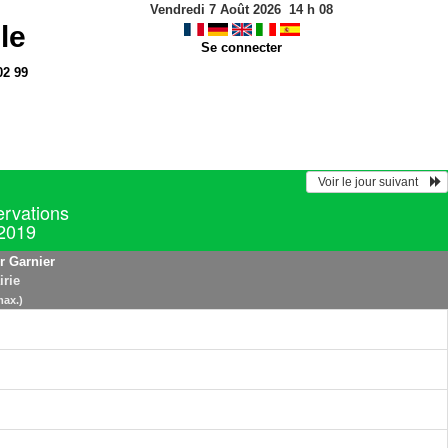
Vendredi 7 Août 2026
14
h
08
le
Se connecter
02 99
  Voir le jour suivant    
ervations
 2019
r Garnier
irie
max.)