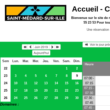
Accueil -
C
Bienvenue sur le site
de 
55 23 53
Pour tou
Une réservation 
   Voir le jour pr
Juin 2019
Aujourd'hui
Sem
Lun.
Mar.
Mer.
Jeu.
Ven.
Sam.
Dim.
Heure
22
1
2
23
3
4
5
6
7
8
9
07:00 -
24
10
11
12
13
14
15
16
07:15
07:15 -
25
17
18
19
20
21
22
23
07:30
26
24
25
26
27
28
29
30
07:30 -
07:45
Domaines :
07:45 -
> Salles