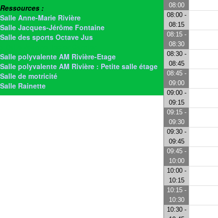
08:00
Ressources :
08:00 -
Salle Anne-Marie Rivière
08:15
Salle Jacques-Jérôme Fontaine
08:15 -
Salle des sports Octave Jus
08:30
> Salle Jeanne Texier Garnier
08:30 -
Salle polyvalente AM Rivière-Etage
08:45
Salle polyvalente AM Rivière : Petite salle étage
08:45 -
Salle de motricité
09:00
Salle Rainette
09:00 -
09:15
09:15 -
09:30
09:30 -
09:45
09:45 -
10:00
10:00 -
10:15
10:15 -
10:30
10:30 -