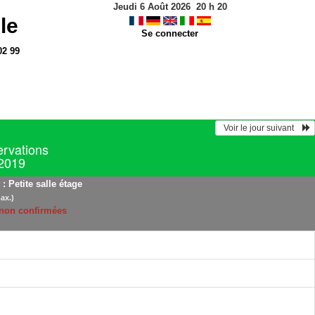
Jeudi 6 Août 2026
20
h
20
le
Se connecter
02 99
  Voir le jour suivant    
ervations
 2019
: Petite salle étage
ax.)
 non confirmées