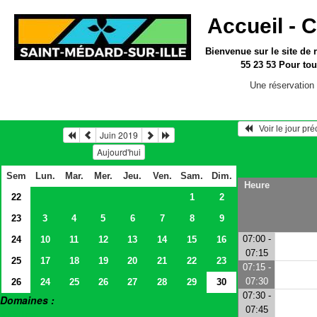
Accueil -
C
Bienvenue sur le site
de 
55 23 53
Pour tou
Une réservation 
   Voir le jour pr
Juin 2019
Aujourd'hui
Sem
Lun.
Mar.
Mer.
Jeu.
Ven.
Sam.
Dim.
Heure
22
1
2
23
3
4
5
6
7
8
9
07:00 -
24
10
11
12
13
14
15
16
07:15
25
17
18
19
20
21
22
23
07:15 -
07:30
26
24
25
26
27
28
29
30
07:30 -
Domaines :
07:45
> Salles