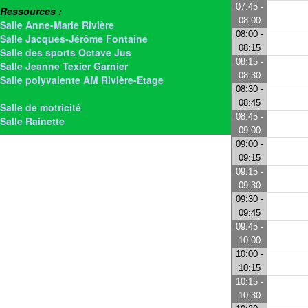
07:45 -
Ressources :
08:00
Salle Anne-Marie Rivière
08:00 -
Salle Jacques-Jérôme Fontaine
08:15
Salle des sports Octave Jus
08:15 -
Salle Jeanne Texier Garnier
08:30
Salle polyvalente AM Rivière-Etage
08:30 -
> Salle polyvalente AM Rivière : Petite salle étage
08:45
Salle de motricité
08:45 -
Salle Rainette
09:00
09:00 -
09:15
09:15 -
09:30
09:30 -
09:45
09:45 -
10:00
10:00 -
10:15
10:15 -
10:30