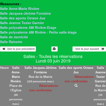
Ressources :
Salle Anne-Marie Rivière
Salle Jacques-Jérôme Fontaine
Salle des sports Octave Jus
Salle Jeanne Texier Garnier
Salle polyvalente AM Rivière-Etage
Salle polyvalente AM Rivière : Petite salle étage
Salle de motricité
Salle Rainette
   Voir le jour précédent
  Voir le jour suivant    
Salles - Toutes les réservations
Lundi 03 juin 2019
Heure
Salle
Salle Jacques-Jérôme
Salle des sports Octave
Salle
Anne-
Fontaine
Jus
Jeanne
Marie
Rue de la Mairie
Réservations
Texier
Rivière
non confirmées
Garnier
(110 personnes max.)
Place de
Réservations
Rue de
l'Eglise
non confirmées
la Mairi
(65
(19
personnes
personne
max.)
max.)