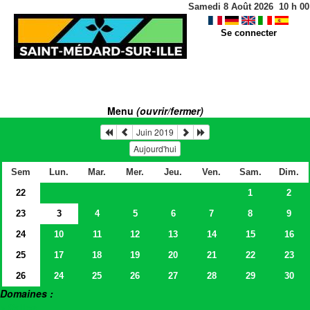
Samedi 8 Août 2026
10
h
00
Se connecter
Menu
(ouvrir/fermer)
Juin 2019
Aujourd'hui
Sem
Lun.
Mar.
Mer.
Jeu.
Ven.
Sam.
Dim.
22
1
2
23
3
4
5
6
7
8
9
24
10
11
12
13
14
15
16
25
17
18
19
20
21
22
23
26
24
25
26
27
28
29
30
Domaines :
> Salles