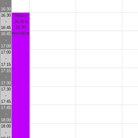
-
16:30
16:30
Théâtre
-
16:30 à
19:30
16:45
Animation
16:45
-
17:00
17:00
-
17:15
17:15
-
17:30
17:30
-
17:45
17:45
-
18:00
18:00
-