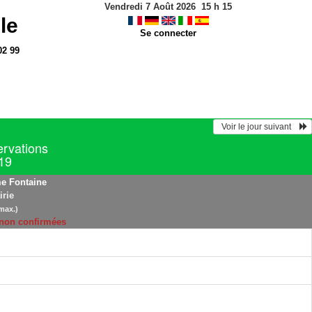
Vendredi 7 Août 2026
15
h
15
le
Se connecter
02 99
  Voir le jour suivant    
ervations
019
e Fontaine
irie
max.)
 non confirmées