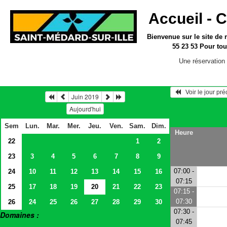
Accueil -
C
Bienvenue sur le site
de 
55 23 53
Pour tou
Une réservation 
   Voir le jour pr
Juin 2019
Aujourd'hui
Sem
Lun.
Mar.
Mer.
Jeu.
Ven.
Sam.
Dim.
Heure
22
1
2
23
3
4
5
6
7
8
9
07:00 -
24
10
11
12
13
14
15
16
07:15
25
17
18
19
20
21
22
23
07:15 -
07:30
26
24
25
26
27
28
29
30
07:30 -
Domaines :
07:45
> Salles