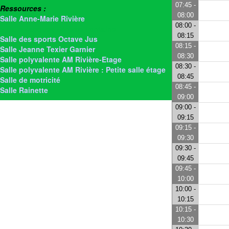
07:45 -
Ressources :
08:00
Salle Anne-Marie Rivière
08:00 -
> Salle Jacques-Jérôme Fontaine
08:15
Salle des sports Octave Jus
08:15 -
Salle Jeanne Texier Garnier
08:30
Salle polyvalente AM Rivière-Etage
08:30 -
Salle polyvalente AM Rivière : Petite salle étage
08:45
Salle de motricité
08:45 -
Salle Rainette
09:00
09:00 -
09:15
09:15 -
09:30
09:30 -
09:45
09:45 -
10:00
10:00 -
10:15
10:15 -
10:30