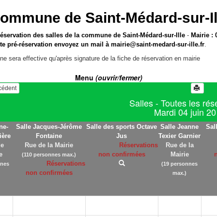
ommune de Saint-Médard-sur-Il
réservation des salles de la commune de Saint-Médard-sur-Ille
-
Mairie : 
te pré-réservation envoyez un mail à
mairie@saint-medard-sur-ille.fr
.
ne sera effective qu'après signature de la fiche de réservation en mairie
Menu
(ouvrir/fermer)
écédent
Salles - Toutes les rés
Mardi 04 juin 2
ne-
Salle Jacques-Jérôme
Salle des sports Octave
Salle Jeanne
Sal
ière
Fontaine
Jus
Texier Garnier
de
Rue de la Mairie
Réservations
Rue de la
e
non confirmées
Mairie
(110 personnes max.)
Réservations
nnes
(19 personnes
non confirmées
max.)