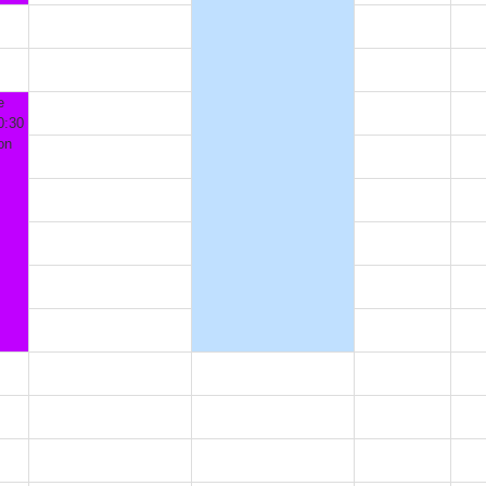
e
0:30
on