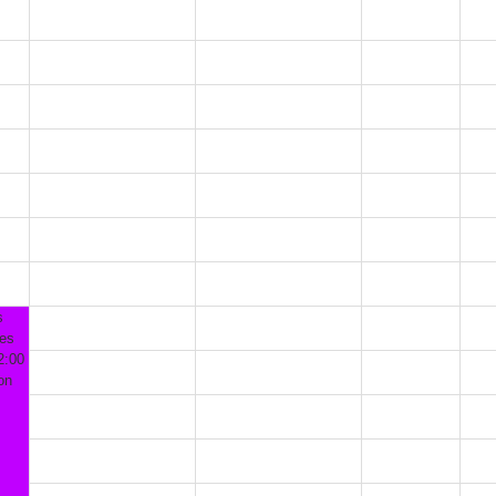
s
les
2:00
on