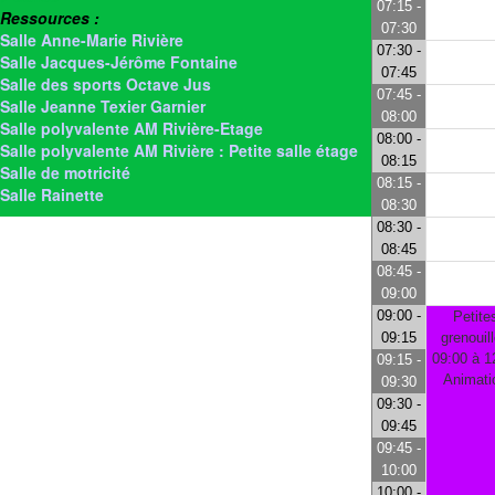
07:15 -
Ressources :
07:30
Salle Anne-Marie Rivière
07:30 -
Salle Jacques-Jérôme Fontaine
07:45
Salle des sports Octave Jus
07:45 -
Salle Jeanne Texier Garnier
08:00
Salle polyvalente AM Rivière-Etage
08:00 -
Salle polyvalente AM Rivière : Petite salle étage
08:15
Salle de motricité
08:15 -
Salle Rainette
08:30
08:30 -
08:45
08:45 -
09:00
09:00 -
Petite
09:15
grenouil
09:00 à 1
09:15 -
Animati
09:30
09:30 -
09:45
09:45 -
10:00
10:00 -