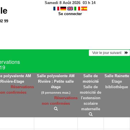
Samedi 8 Août 2026
03
h
14
le
Se connecter
02 99
  Voir le jour suivant    
ervations
019
le polyvalente AM
Salle polyvalente AM
Salle de
Salle Rainette
Rivière-Etage
Rivière : Petite salle
motricité
Etage
Réservations
étage
Salle de
bibliothèque
non confirmées
motricité de
(8 personnes max.)
Réservations
l'extension
non confirmées
scolaire
maternelle