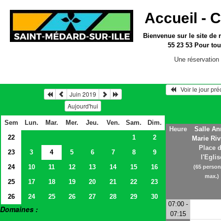
Accueil -
C
Bienvenue sur le site
de 
55 23 53
Pour tou
Une réservation 
   Voir le jour pr
Juin 2019
Aujourd'hui
Sem
Lun.
Mar.
Mer.
Jeu.
Ven.
Sam.
Dim.
Heure
Salle An
22
1
2
Marie Riv
Place 
23
3
4
5
6
7
8
9
l'Eglis
24
10
11
12
13
14
15
16
(65 perso
max.)
25
17
18
19
20
21
22
23
26
24
25
26
27
28
29
30
07:00 -
Domaines :
07:15
> Salles