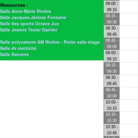
08:00 -
Ressources :
08:15
Salle Anne-Marie Rivière
08:15 -
Salle Jacques-Jérôme Fontaine
08:30
Salle des sports Octave Jus
08:30 -
Salle Jeanne Texier Garnier
08:45
> Salle polyvalente AM Rivière-Etage
08:45 -
Salle polyvalente AM Rivière : Petite salle étage
09:00
Salle de motricité
09:00 -
Salle Rainette
09:15
09:15 -
09:30
09:30 -
09:45
09:45 -
10:00
10:00 -
10:15
10:15 -
10:30
10:30 -
10:45