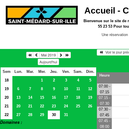
Accueil -
C
Bienvenue sur le site
de 
55 23 53
Pour tou
Une réservation 
   Voir le jour pr
Mai 2019
Aujourd'hui
Sem
Lun.
Mar.
Mer.
Jeu.
Ven.
Sam.
Dim.
Heure
18
1
2
3
4
5
07:00 -
19
6
7
8
9
10
11
12
07:15
20
13
14
15
16
17
18
19
07:15 -
07:30
21
20
21
22
23
24
25
26
07:30 -
22
27
28
29
30
31
07:45
07:45 -
Domaines :
08:00
> Salles