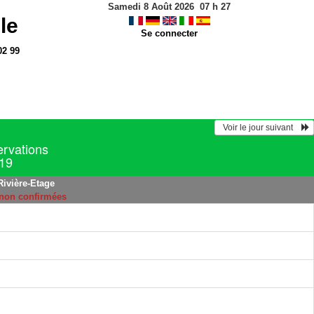
Samedi 8 Août 2026
07
h
27
le
Se connecter
02 99
  Voir le jour suivant    
ervations
019
Rivière-Etage
 non confirmées