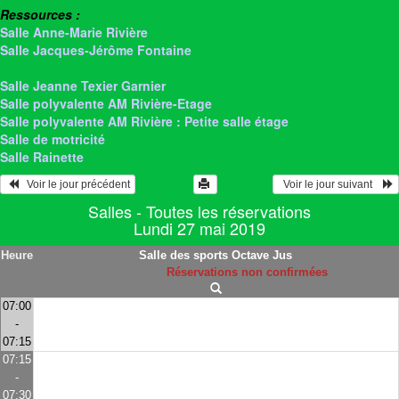
Ressources :
Salle Anne-Marie Rivière
Salle Jacques-Jérôme Fontaine
> Salle des sports Octave Jus
Salle Jeanne Texier Garnier
Salle polyvalente AM Rivière-Etage
Salle polyvalente AM Rivière : Petite salle étage
Salle de motricité
Salle Rainette
   Voir le jour précédent
  Voir le jour suivant    
Salles - Toutes les réservations
Lundi 27 mai 2019
Heure
Salle des sports Octave Jus
Réservations non confirmées
07:00
-
07:15
07:15
-
07:30