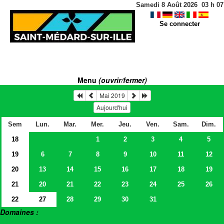
Samedi 8 Août 2026
03
h
07
Se connecter
Menu
(ouvrir/fermer)
Mai 2019
Aujourd'hui
Sem
Lun.
Mar.
Mer.
Jeu.
Ven.
Sam.
Dim.
18
1
2
3
4
5
19
6
7
8
9
10
11
12
20
13
14
15
16
17
18
19
21
20
21
22
23
24
25
26
22
27
28
29
30
31
Domaines :
> Salles