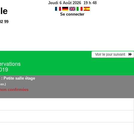
Jeudi 6 Août 2026
19
h
48
le
Se connecter
02 99
  Voir le jour suivant    
ervations
019
: Petite salle étage
ax.)
 non confirmées