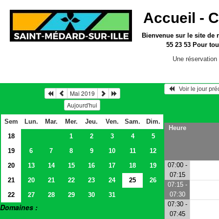
Accueil -
C
Bienvenue sur le site
de 
55 23 53
Pour tou
Une réservation 
   Voir le jour pr
Mai 2019
Aujourd'hui
Sem
Lun.
Mar.
Mer.
Jeu.
Ven.
Sam.
Dim.
Heure
18
1
2
3
4
5
19
6
7
8
9
10
11
12
07:00 -
20
13
14
15
16
17
18
19
07:15
21
20
21
22
23
24
25
26
07:15 -
07:30
22
27
28
29
30
31
07:30 -
Domaines :
07:45
> Salles