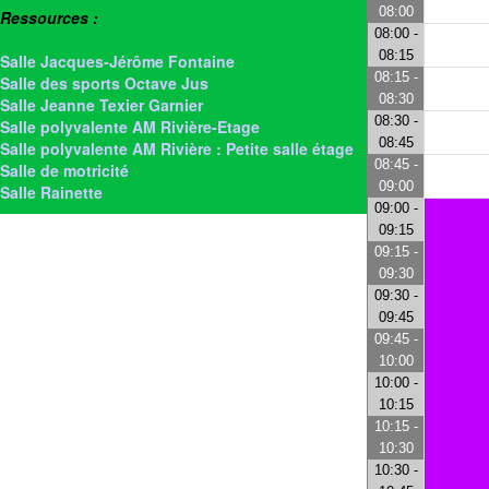
08:00
Ressources :
08:00 -
> Salle Anne-Marie Rivière
08:15
Salle Jacques-Jérôme Fontaine
08:15 -
Salle des sports Octave Jus
08:30
Salle Jeanne Texier Garnier
08:30 -
Salle polyvalente AM Rivière-Etage
08:45
Salle polyvalente AM Rivière : Petite salle étage
08:45 -
Salle de motricité
09:00
Salle Rainette
09:00 -
09:15
09:15 -
09:30
09:30 -
09:45
09:45 -
10:00
10:00 -
10:15
10:15 -
10:30
10:30 -