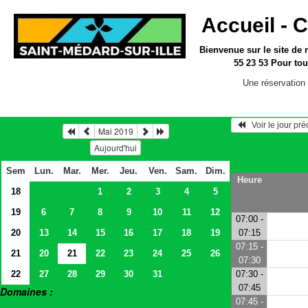
Accueil -
C
Bienvenue sur le site
de 
55 23 53
Pour tou
Une réservation 
   Voir le jour pr
Mai 2019
Aujourd'hui
Sem
Lun.
Mar.
Mer.
Jeu.
Ven.
Sam.
Dim.
Heure
18
1
2
3
4
5
19
6
7
8
9
10
11
12
07:00 -
20
13
14
15
16
17
18
19
07:15
07:15 -
21
20
21
22
23
24
25
26
07:30
22
27
28
29
30
31
07:30 -
07:45
Domaines :
07:45 -
> Salles