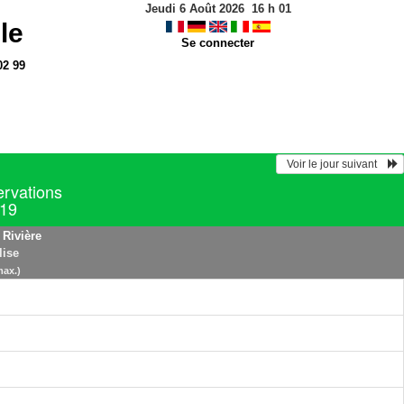
Jeudi 6 Août 2026
16
h
01
le
Se connecter
02 99
  Voir le jour suivant    
ervations
019
 Rivière
lise
max.)