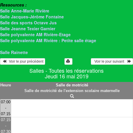
Ressources :
Salle Anne-Marie Rivière
Salle Jacques-Jérôme Fontaine
Salle des sports Octave Jus
Salle Jeanne Texier Garnier
Salle polyvalente AM Rivière-Etage
Salle polyvalente AM Rivière : Petite salle étage
> Salle de motricité
Salle Rainette
   Voir le jour précédent
  Voir le jour suivant    
Salles - Toutes les réservations
Jeudi 16 mai 2019
Heure
Salle de motricité
Salle de motricité de l'extension scolaire maternelle
07:00
-
07:15
07:15
-
07:30