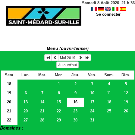
Samedi 8 Août 2026
21
h
36
Se connecter
Menu
(ouvrir/fermer)
Mai 2019
Aujourd'hui
Sem
Lun.
Mar.
Mer.
Jeu.
Ven.
Sam.
Dim.
18
1
2
3
4
5
19
6
7
8
9
10
11
12
20
13
14
15
16
17
18
19
21
20
21
22
23
24
25
26
22
27
28
29
30
31
Domaines :
> Salles