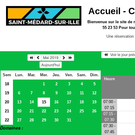
Accueil -
C
Bienvenue sur le site
de 
55 23 53
Pour tou
Une réservation 
   Voir le jour pr
Mai 2019
Aujourd'hui
Sem
Lun.
Mar.
Mer.
Jeu.
Ven.
Sam.
Dim.
Heure
18
1
2
3
4
5
19
6
7
8
9
10
11
12
07:00 -
20
13
14
15
16
17
18
19
07:15
21
20
21
22
23
24
25
26
07:15 -
07:30
22
27
28
29
30
31
07:30 -
Domaines :
07:45
> Salles