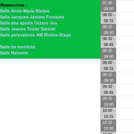
07:45 -
Ressources :
08:00
Salle Anne-Marie Rivière
08:00 -
Salle Jacques-Jérôme Fontaine
08:15
Salle des sports Octave Jus
08:15 -
Salle Jeanne Texier Garnier
08:30
Salle polyvalente AM Rivière-Etage
08:30 -
> Salle polyvalente AM Rivière : Petite salle étage
08:45
Salle de motricité
08:45 -
Salle Rainette
09:00
09:00 -
09:15
09:15 -
09:30
09:30 -
09:45
09:45 -
10:00
10:00 -
10:15
10:15 -
10:30