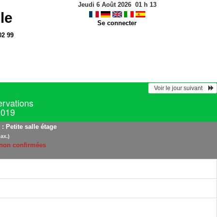
Jeudi 6 Août 2026
01
h
13
le
Se connecter
02 99
  Voir le jour suivant    
ervations
2019
: Petite salle étage
ax.)
 non confirmées