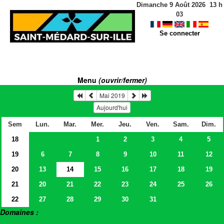
Dimanche 9 Août 2026
13
h
03
Se connecter
Menu
(ouvrir/fermer)
Mai 2019
Aujourd'hui
Sem
Lun.
Mar.
Mer.
Jeu.
Ven.
Sam.
Dim.
18
1
2
3
4
5
19
6
7
8
9
10
11
12
20
13
14
15
16
17
18
19
21
20
21
22
23
24
25
26
22
27
28
29
30
31
Domaines :
> Salles