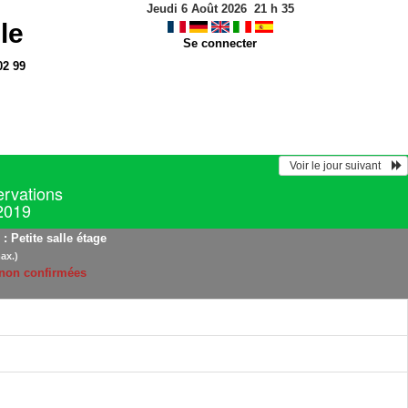
Jeudi 6 Août 2026
21
h
35
le
Se connecter
02 99
  Voir le jour suivant    
ervations
 2019
: Petite salle étage
ax.)
 non confirmées