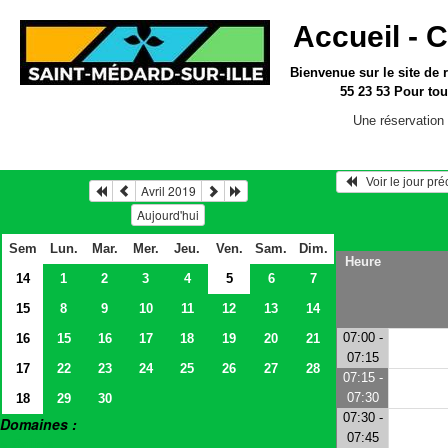
Accueil -
C
Bienvenue sur le site
de 
55 23 53
Pour tou
Une réservation 
   Voir le jour pr
Avril 2019
Aujourd'hui
Sem
Lun.
Mar.
Mer.
Jeu.
Ven.
Sam.
Dim.
Heure
14
1
2
3
4
5
6
7
15
8
9
10
11
12
13
14
07:00 -
16
15
16
17
18
19
20
21
07:15
17
22
23
24
25
26
27
28
07:15 -
07:30
18
29
30
07:30 -
Domaines :
07:45
> Salles