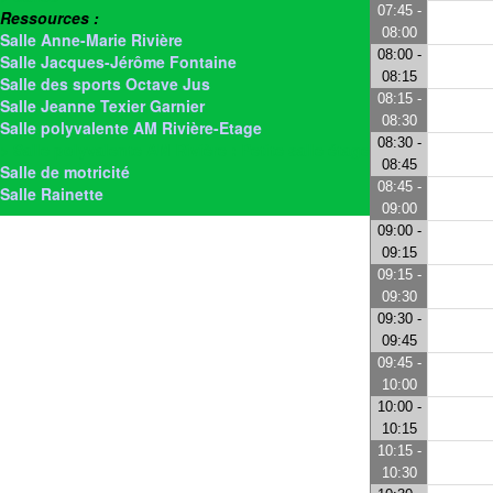
07:45 -
Ressources :
08:00
Salle Anne-Marie Rivière
08:00 -
Salle Jacques-Jérôme Fontaine
08:15
Salle des sports Octave Jus
08:15 -
Salle Jeanne Texier Garnier
08:30
Salle polyvalente AM Rivière-Etage
08:30 -
> Salle polyvalente AM Rivière : Petite salle étage
08:45
Salle de motricité
08:45 -
Salle Rainette
09:00
09:00 -
09:15
09:15 -
09:30
09:30 -
09:45
09:45 -
10:00
10:00 -
10:15
10:15 -
10:30