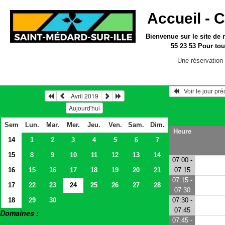
Accueil -
C
Bienvenue sur le site
de 
55 23 53
Pour tou
Une réservation 
   Voir le jour pr
Avril 2019
Aujourd'hui
Sem
Lun.
Mar.
Mer.
Jeu.
Ven.
Sam.
Dim.
Heure
14
1
2
3
4
5
6
7
15
8
9
10
11
12
13
14
07:00 -
16
15
16
17
18
19
20
21
07:15
07:15 -
17
22
23
24
25
26
27
28
07:30
18
29
30
07:30 -
07:45
Domaines :
07:45 -
> Salles