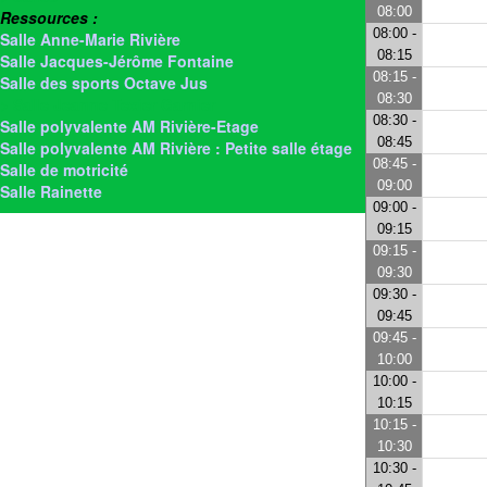
08:00
Ressources :
08:00 -
Salle Anne-Marie Rivière
08:15
Salle Jacques-Jérôme Fontaine
08:15 -
Salle des sports Octave Jus
08:30
> Salle Jeanne Texier Garnier
08:30 -
Salle polyvalente AM Rivière-Etage
08:45
Salle polyvalente AM Rivière : Petite salle étage
08:45 -
Salle de motricité
09:00
Salle Rainette
09:00 -
09:15
09:15 -
09:30
09:30 -
09:45
09:45 -
10:00
10:00 -
10:15
10:15 -
10:30
10:30 -