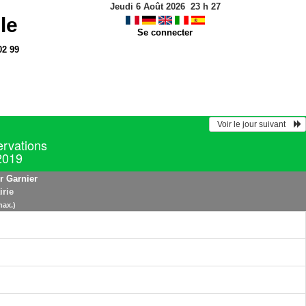
Jeudi 6 Août 2026
23
h
27
le
Se connecter
02 99
  Voir le jour suivant    
ervations
 2019
r Garnier
irie
max.)