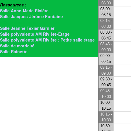
08:00
Ressources :
08:00 -
Salle Anne-Marie Rivière
08:15
Salle Jacques-Jérôme Fontaine
08:15 -
> Salle des sports Octave Jus
08:30
Salle Jeanne Texier Garnier
08:30 -
Salle polyvalente AM Rivière-Etage
08:45
Salle polyvalente AM Rivière : Petite salle étage
08:45 -
Salle de motricité
09:00
Salle Rainette
09:00 -
09:15
09:15 -
09:30
09:30 -
09:45
09:45 -
10:00
10:00 -
10:15
10:15 -
10:30
10:30 -