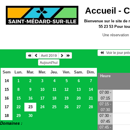
Accueil -
C
Bienvenue sur le site
de 
55 23 53
Pour tou
Une réservation 
   Voir le jour pr
Avril 2019
Aujourd'hui
Sem
Lun.
Mar.
Mer.
Jeu.
Ven.
Sam.
Dim.
Heure
14
1
2
3
4
5
6
7
15
8
9
10
11
12
13
14
07:00 -
16
15
16
17
18
19
20
21
07:15
07:15 -
17
22
23
24
25
26
27
28
07:30
18
29
30
07:30 -
07:45
Domaines :
07:45 -
> Salles