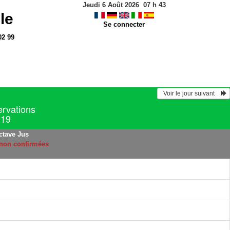
Jeudi 6 Août 2026
07
h
43
le
Se connecter
02 99
  Voir le jour suivant    
ervations
019
ctave Jus
 non confirmées