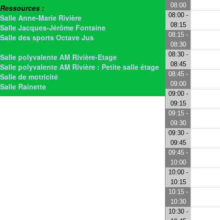
08:00
Ressources :
08:00 -
Salle Anne-Marie Rivière
08:15
Salle Jacques-Jérôme Fontaine
08:15 -
Salle des sports Octave Jus
08:30
> Salle Jeanne Texier Garnier
08:30 -
Salle polyvalente AM Rivière-Etage
08:45
Salle polyvalente AM Rivière : Petite salle étage
08:45 -
Salle de motricité
09:00
Salle Rainette
09:00 -
09:15
09:15 -
09:30
09:30 -
09:45
09:45 -
10:00
10:00 -
10:15
10:15 -
10:30
10:30 -