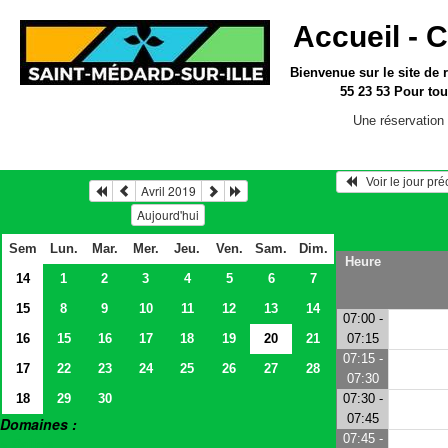
Accueil -
C
Bienvenue sur le site
de 
55 23 53
Pour tou
Une réservation 
   Voir le jour pr
Avril 2019
Aujourd'hui
Sem
Lun.
Mar.
Mer.
Jeu.
Ven.
Sam.
Dim.
Heure
14
1
2
3
4
5
6
7
15
8
9
10
11
12
13
14
07:00 -
16
15
16
17
18
19
20
21
07:15
07:15 -
17
22
23
24
25
26
27
28
07:30
18
29
30
07:30 -
07:45
Domaines :
07:45 -
> Salles