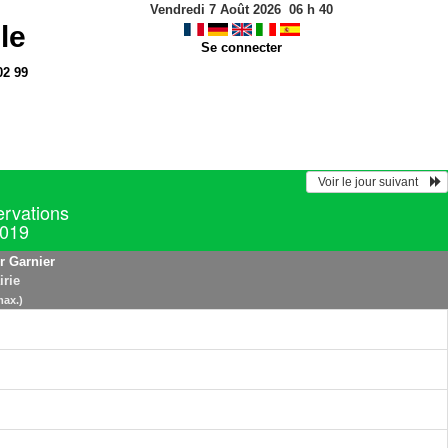
Vendredi 7 Août 2026
06
h
40
le
Se connecter
02 99
  Voir le jour suivant    
ervations
2019
r Garnier
irie
max.)