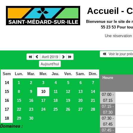
Accueil -
C
Bienvenue sur le site
de 
55 23 53
Pour tou
Une réservation 
   Voir le jour pr
Avril 2019
Aujourd'hui
Sem
Lun.
Mar.
Mer.
Jeu.
Ven.
Sam.
Dim.
Heure
14
1
2
3
4
5
6
7
15
8
9
10
11
12
13
14
07:00 -
16
15
16
17
18
19
20
21
07:15
07:15 -
17
22
23
24
25
26
27
28
07:30
18
29
30
07:30 -
07:45
Domaines :
07:45 -
> Salles