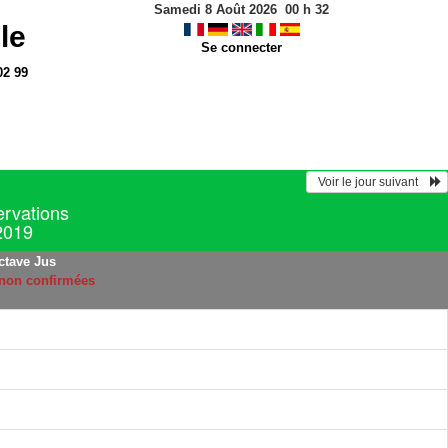
Samedi 8 Août 2026
00
h
32
le
Se connecter
02 99
  Voir le jour suivant    
ervations
 2019
ctave Jus
 non confirmées