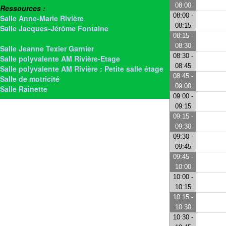
08:00
Ressources :
08:00 -
Salle Anne-Marie Rivière
08:15
Salle Jacques-Jérôme Fontaine
08:15 -
> Salle des sports Octave Jus
08:30
Salle Jeanne Texier Garnier
08:30 -
Salle polyvalente AM Rivière-Etage
08:45
Salle polyvalente AM Rivière : Petite salle étage
08:45 -
Salle de motricité
09:00
Salle Rainette
09:00 -
09:15
09:15 -
09:30
09:30 -
09:45
09:45 -
10:00
10:00 -
10:15
10:15 -
10:30
10:30 -