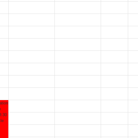
ation
e
3:30
le