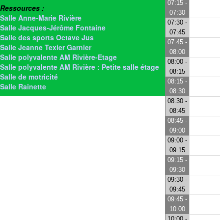
07:15 -
Ressources :
07:30
Salle Anne-Marie Rivière
07:30 -
Salle Jacques-Jérôme Fontaine
07:45
Salle des sports Octave Jus
07:45 -
Salle Jeanne Texier Garnier
08:00
Salle polyvalente AM Rivière-Etage
08:00 -
Salle polyvalente AM Rivière : Petite salle étage
08:15
Salle de motricité
08:15 -
Salle Rainette
08:30
08:30 -
08:45
08:45 -
09:00
09:00 -
09:15
09:15 -
09:30
09:30 -
09:45
09:45 -
10:00
10:00 -