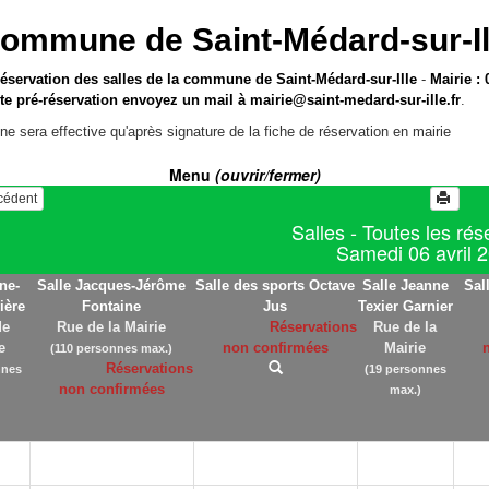
ommune de Saint-Médard-sur-Il
réservation des salles de la commune de Saint-Médard-sur-Ille
-
Mairie : 
te pré-réservation envoyez un mail à
mairie@saint-medard-sur-ille.fr
.
ne sera effective qu'après signature de la fiche de réservation en mairie
Menu
(ouvrir/fermer)
écédent
Salles - Toutes les rés
Samedi 06 avril 
ne-
Salle Jacques-Jérôme
Salle des sports Octave
Salle Jeanne
Sal
ière
Fontaine
Jus
Texier Garnier
de
Rue de la Mairie
Réservations
Rue de la
e
non confirmées
Mairie
(110 personnes max.)
Réservations
nnes
(19 personnes
non confirmées
max.)