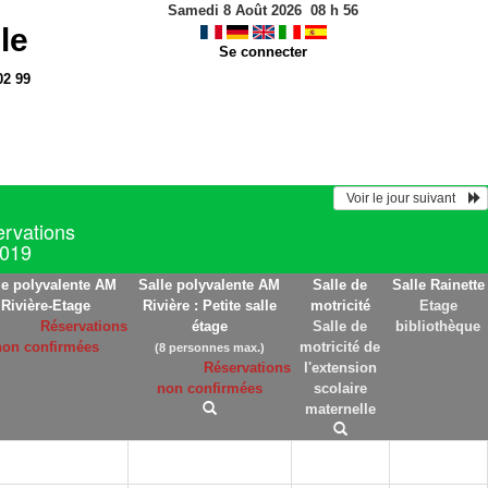
Samedi 8 Août 2026
08
h
56
le
Se connecter
02 99
  Voir le jour suivant    
ervations
2019
le polyvalente AM
Salle polyvalente AM
Salle de
Salle Rainette
Rivière-Etage
Rivière : Petite salle
motricité
Etage
Réservations
étage
Salle de
bibliothèque
non confirmées
motricité de
(8 personnes max.)
Réservations
l'extension
non confirmées
scolaire
maternelle