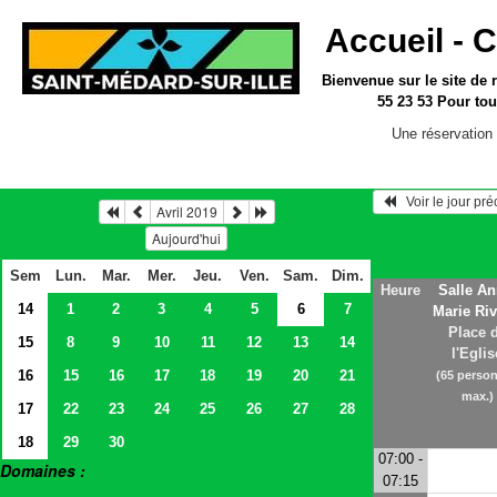
Accueil -
C
Bienvenue sur le site
de 
55 23 53
Pour tou
Une réservation 
   Voir le jour pr
Avril 2019
Aujourd'hui
Sem
Lun.
Mar.
Mer.
Jeu.
Ven.
Sam.
Dim.
Heure
Salle An
14
1
2
3
4
5
6
7
Marie Riv
Place 
15
8
9
10
11
12
13
14
l'Eglis
16
15
16
17
18
19
20
21
(65 perso
max.)
17
22
23
24
25
26
27
28
18
29
30
07:00 -
Domaines :
07:15
> Salles